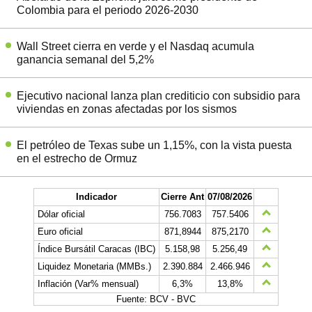
Colombia para el periodo 2026-2030
Wall Street cierra en verde y el Nasdaq acumula
ganancia semanal del 5,2%
Ejecutivo nacional lanza plan crediticio con subsidio para
viviendas en zonas afectadas por los sismos
El petróleo de Texas sube un 1,15%, con la vista puesta
en el estrecho de Ormuz
Indicador
Cierre Ant
07/08/2026
Dólar oficial
756.7083
757.5406
Euro oficial
871,8944
875,2170
Índice Bursátil Caracas (IBC)
5.158,98
5.256,49
Liquidez Monetaria (MMBs.)
2.390.884
2.466.946
Inflación (Var% mensual)
6,3%
13,8%
Fuente: BCV - BVC