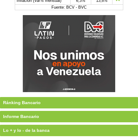
Inflación (Var% mensual)
6,3%
13,8%
Fuente: BCV - BVC
Ránking Bancario
Informe Bancario
Lo + y lo - de la banca