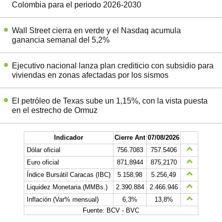
Colombia para el periodo 2026-2030
Wall Street cierra en verde y el Nasdaq acumula
ganancia semanal del 5,2%
Ejecutivo nacional lanza plan crediticio con subsidio para
viviendas en zonas afectadas por los sismos
El petróleo de Texas sube un 1,15%, con la vista puesta
en el estrecho de Ormuz
Indicador
Cierre Ant
07/08/2026
Dólar oficial
756.7083
757.5406
Euro oficial
871,8944
875,2170
Índice Bursátil Caracas (IBC)
5.158,98
5.256,49
Liquidez Monetaria (MMBs.)
2.390.884
2.466.946
Inflación (Var% mensual)
6,3%
13,8%
Fuente: BCV - BVC