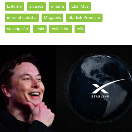
Entorno
alcance
antena
Elon Mus
internet satelital
Megabits
Starlink Premium
suscripción
tesla
Velocidad
wifi