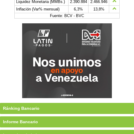
Liquidez Monetaria (MMBs.)
2.390.884
2.466.946
Inflación (Var% mensual)
6,3%
13,8%
Fuente: BCV - BVC
Ránking Bancario
Informe Bancario