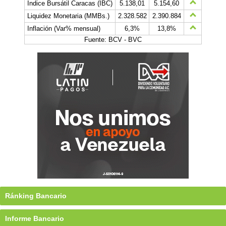
Índice Bursátil Caracas (IBC)
5.138,01
5.154,60
Liquidez Monetaria (MMBs.)
2.328.582
2.390.884
Inflación (Var% mensual)
6,3%
13,8%
Fuente: BCV - BVC
Ránking Bancario
Informe Bancario