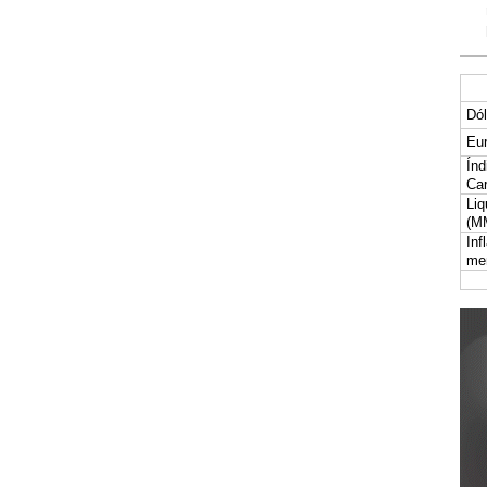
Dól
Eur
Índ
Car
Liq
(M
Inf
me