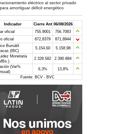
racionamiento eléctrico al sector privado
para amortiguar déficit energético
Indicador
Cierre Ant
06/08/2026
ar oficial
755.9001
756.7083
o oficial
872,8379
871,8944
ice Bursátil
5.154,60
5.158,98
acas (IBC)
uidez Monetaria
2.328.582
2.390.884
MBs.)
lación (Var%
6,3%
13,8%
nsual)
Fuente: BCV - BVC