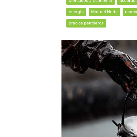
Mercados y Economía
acuerdo
energía
Mar del Norte
marca
precios petroleros