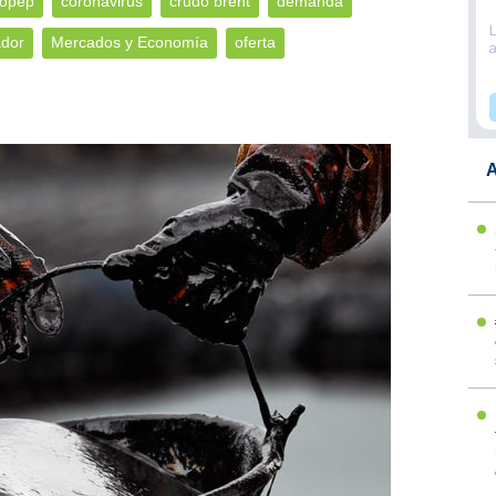
 opep
coronavirus
crudo brent
demanda
dor
Mercados y Economía
oferta
A