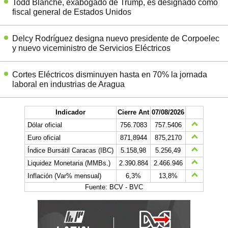
Todd Blanche, exabogado de Trump, es designado como
fiscal general de Estados Unidos
Delcy Rodríguez designa nuevo presidente de Corpoelec
y nuevo viceministro de Servicios Eléctricos
Cortes Eléctricos disminuyen hasta en 70% la jornada
laboral en industrias de Aragua
Indicador
Cierre Ant
07/08/2026
Dólar oficial
756.7083
757.5406
Euro oficial
871,8944
875,2170
Índice Bursátil Caracas (IBC)
5.158,98
5.256,49
Liquidez Monetaria (MMBs.)
2.390.884
2.466.946
Inflación (Var% mensual)
6,3%
13,8%
Fuente: BCV - BVC