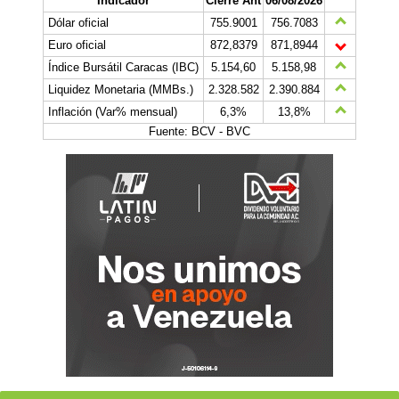
Indicador
Cierre Ant
06/08/2026
Dólar oficial
755.9001
756.7083
Euro oficial
872,8379
871,8944
Índice Bursátil Caracas (IBC)
5.154,60
5.158,98
Liquidez Monetaria (MMBs.)
2.328.582
2.390.884
Inflación (Var% mensual)
6,3%
13,8%
Fuente: BCV - BVC