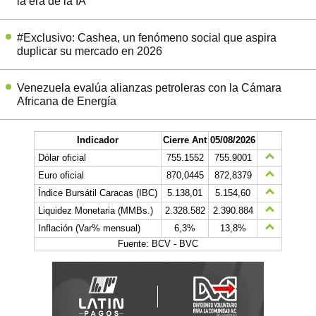
la era de la IA
#Exclusivo: Cashea, un fenómeno social que aspira
duplicar su mercado en 2026
Venezuela evalúa alianzas petroleras con la Cámara
Africana de Energía
Indicador
Cierre Ant
05/08/2026
Dólar oficial
755.1552
755.9001
Euro oficial
870,0445
872,8379
Índice Bursátil Caracas (IBC)
5.138,01
5.154,60
Liquidez Monetaria (MMBs.)
2.328.582
2.390.884
Inflación (Var% mensual)
6,3%
13,8%
Fuente: BCV - BVC