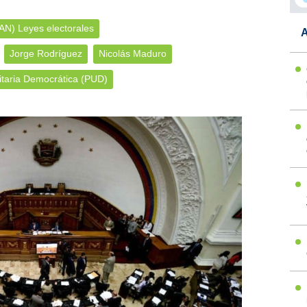
AN) Leyes electorales
A
Jorge Rodríguez
Nicolás Maduro
itaria Democrática (PUD)