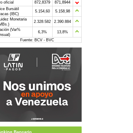
o oficial
872,8379
871,8944
ice Bursátil
5.154,60
5.158,98
acas (IBC)
uidez Monetaria
2.328.582
2.390.884
MBs.)
lación (Var%
6,3%
13,8%
nsual)
Fuente: BCV - BVC
nking Bancario