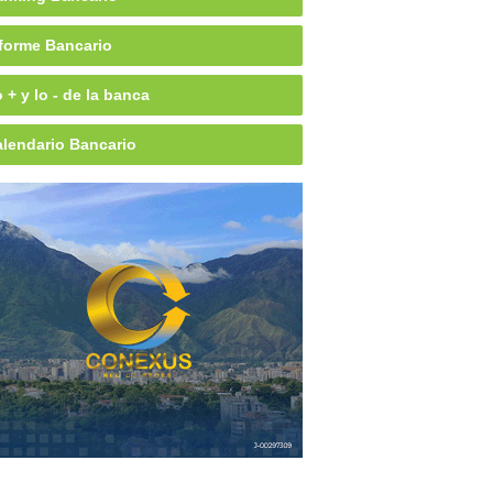
forme Bancario
 + y lo - de la banca
lendario Bancario