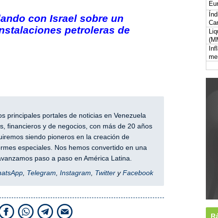
Eur
Índ
lando con Israel sobre un
Car
instalaciones petroleras de
Liq
(M
Inf
me
 principales portales de noticias en Venezuela
, financieros y de negocios, con más de 20 años
iremos siendo pioneros en la creación de
nformes especiales. Nos hemos convertido en una
y avanzamos paso a paso en América Latina.
hatsApp
,
Telegram
,
Instagram
,
Twitter
y
Facebook
Rá