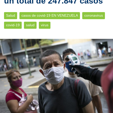
un total de 247.847 casos
Salud
casos de covid-19 EN VENEZUELA
coronavirus
covid-19
salud
virus