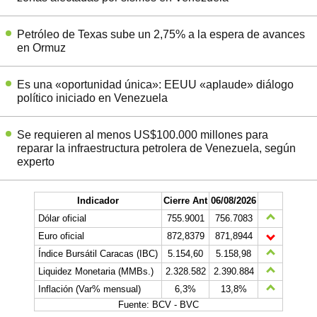
Petróleo de Texas sube un 2,75% a la espera de avances
en Ormuz
Es una «oportunidad única»: EEUU «aplaude» diálogo
político iniciado en Venezuela
Se requieren al menos US$100.000 millones para
reparar la infraestructura petrolera de Venezuela, según
experto
Indicador
Cierre Ant
06/08/2026
Dólar oficial
755.9001
756.7083
Euro oficial
872,8379
871,8944
Índice Bursátil Caracas (IBC)
5.154,60
5.158,98
Liquidez Monetaria (MMBs.)
2.328.582
2.390.884
Inflación (Var% mensual)
6,3%
13,8%
Fuente: BCV - BVC