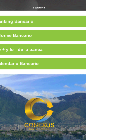
nking Bancario
forme Bancario
 + y lo - de la banca
lendario Bancario