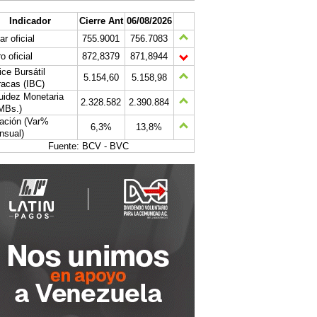
Indicador
Cierre Ant
06/08/2026
ar oficial
755.9001
756.7083
o oficial
872,8379
871,8944
ice Bursátil
5.154,60
5.158,98
acas (IBC)
uidez Monetaria
2.328.582
2.390.884
MBs.)
lación (Var%
6,3%
13,8%
nsual)
Fuente: BCV - BVC