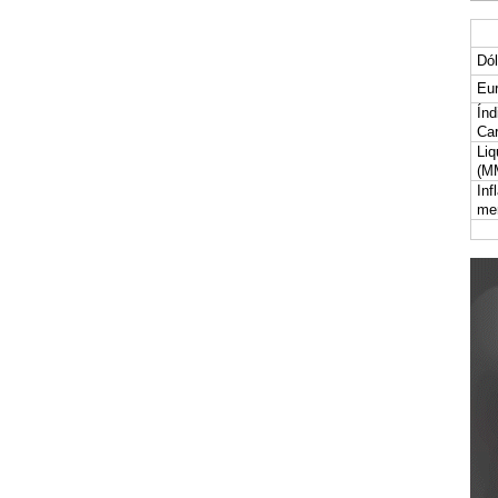
Dól
Eur
Índ
Car
Liq
(M
Inf
me