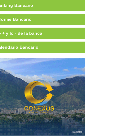
nking Bancario
forme Bancario
 + y lo - de la banca
lendario Bancario