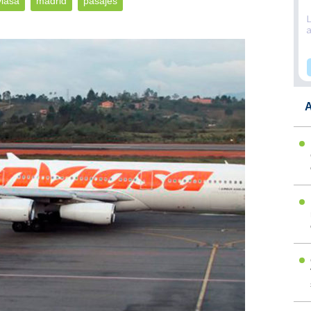
iasa
madrid
pasajes
A