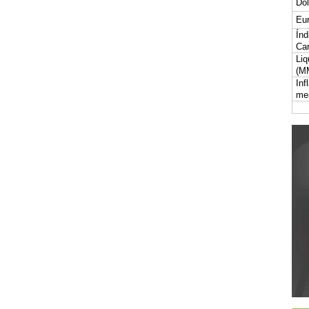
Dól
Eur
Índ
Car
Liq
(M
Inf
me