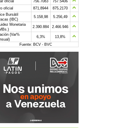
ar oficial
756.7083
757.5406
o oficial
871,8944
875,2170
ice Bursátil
5.158,98
5.256,49
acas (IBC)
uidez Monetaria
2.390.884
2.466.946
MBs.)
lación (Var%
6,3%
13,8%
nsual)
Fuente: BCV - BVC