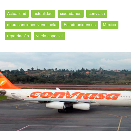
Actualidad
actualidad
ciudadanos
conviasa
eeuu sanciones venezuela
Estadounidenses
Mexico
repatriación
vuelo especial