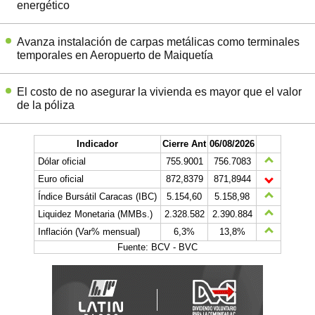
energético
Avanza instalación de carpas metálicas como terminales
temporales en Aeropuerto de Maiquetía
El costo de no asegurar la vivienda es mayor que el valor
de la póliza
Indicador
Cierre Ant
06/08/2026
Dólar oficial
755.9001
756.7083
Euro oficial
872,8379
871,8944
Índice Bursátil Caracas (IBC)
5.154,60
5.158,98
Liquidez Monetaria (MMBs.)
2.328.582
2.390.884
Inflación (Var% mensual)
6,3%
13,8%
Fuente: BCV - BVC