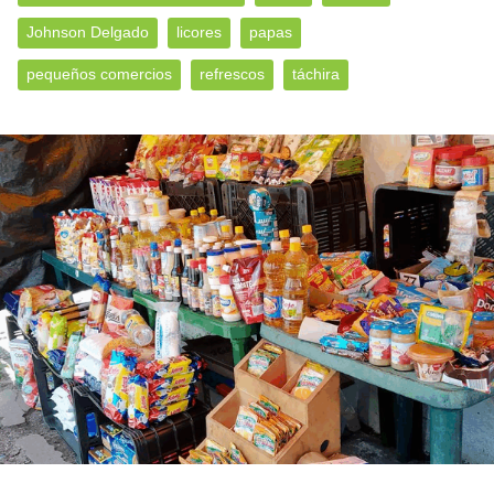
Johnson Delgado
licores
papas
pequeños comercios
refrescos
táchira