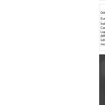
Dól
Eur
Índ
Car
Liq
(M
Inf
me