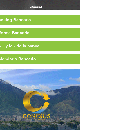
nking Bancario
forme Bancario
 + y lo - de la banca
lendario Bancario