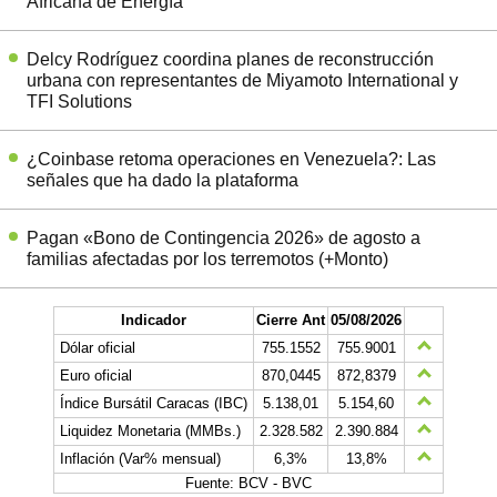
Africana de Energía
Delcy Rodríguez coordina planes de reconstrucción
urbana con representantes de Miyamoto International y
TFI Solutions
¿Coinbase retoma operaciones en Venezuela?: Las
señales que ha dado la plataforma
Pagan «Bono de Contingencia 2026» de agosto a
familias afectadas por los terremotos (+Monto)
Indicador
Cierre Ant
05/08/2026
Dólar oficial
755.1552
755.9001
Euro oficial
870,0445
872,8379
Índice Bursátil Caracas (IBC)
5.138,01
5.154,60
Liquidez Monetaria (MMBs.)
2.328.582
2.390.884
Inflación (Var% mensual)
6,3%
13,8%
Fuente: BCV - BVC