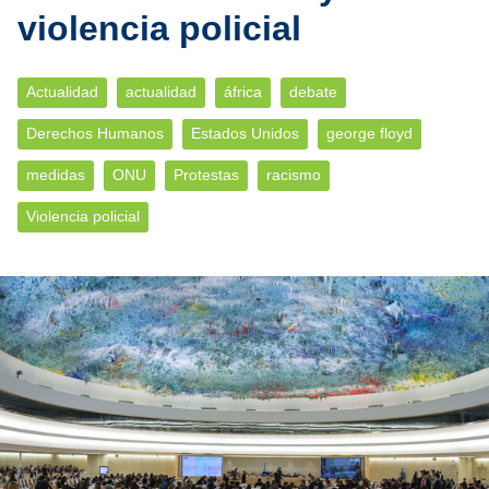
violencia policial
Actualidad
actualidad
áfrica
debate
Derechos Humanos
Estados Unidos
george floyd
medidas
ONU
Protestas
racismo
Violencia policial