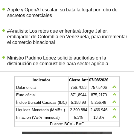
Apple y OpenAI escalan su batalla legal por robo de
secretos comerciales
#Análisis: Los retos que enfrentará Jorge Jaller,
embajador de Colombia en Venezuela, para incrementar
el comercio binacional
Ministro Padrino López solicitó auditorías en la
distribución de combustible para sector agrícola
Indicador
Cierre Ant
07/08/2026
Dólar oficial
756.7083
757.5406
Euro oficial
871,8944
875,2170
Índice Bursátil Caracas (IBC)
5.158,98
5.256,49
Liquidez Monetaria (MMBs.)
2.390.884
2.466.946
Inflación (Var% mensual)
6,3%
13,8%
Fuente: BCV - BVC