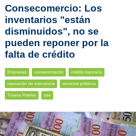
Consecomercio: Los
inventarios "están
disminuidos", no se
pueden reponer por la
falta de crédito
Empresas
consecomercio
crédito bancario
reposición de mercancía
servicios públicos
Tiziana Poleles
zee