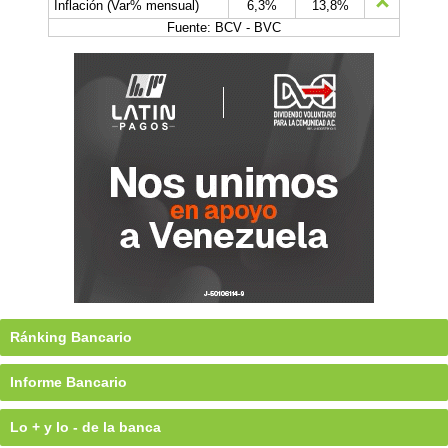
Inflación (Var% mensual)
6,3%
13,8%
Fuente: BCV - BVC
Ránking Bancario
Informe Bancario
Lo + y lo - de la banca