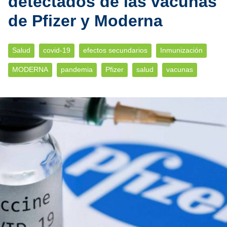
detectados de las vacunas
de Pfizer y Moderna
Salud
covid-19
efectos secundarios
Inmunización
MODERNA
pandemia
Pfizer
salud
vacunas