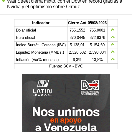
Wall Street cierra mixto, con el Dow en récord gracias a
Nvidia y el optimismo sobre Ormuz
Indicador
Cierre Ant
05/08/2026
Dólar oficial
755.1552
755.9001
Euro oficial
870,0445
872,8379
Índice Bursátil Caracas (IBC)
5.138,01
5.154,60
Liquidez Monetaria (MMBs.)
2.328.582
2.390.884
Inflación (Var% mensual)
6,3%
13,8%
Fuente: BCV - BVC