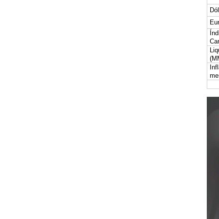
Dól
Eur
Índ
Car
Liq
(M
Inf
me