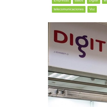
Empresas
datos
Digitel
e
telecomunicaciones
Voz