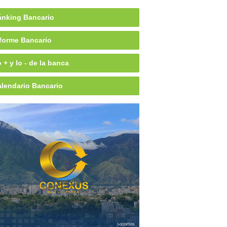
nking Bancario
forme Bancario
 + y lo - de la banca
lendario Bancario