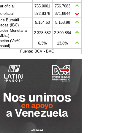
ar oficial
755.9001
756.7083
o oficial
872,8379
871,8944
ice Bursátil
5.154,60
5.158,98
acas (IBC)
uidez Monetaria
2.328.582
2.390.884
MBs.)
lación (Var%
6,3%
13,8%
nsual)
Fuente: BCV - BVC