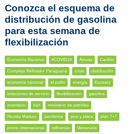
Conozca el esquema de
distribución de gasolina
para esta semana de
flexibilización
Economía Nacional
#COVID19
Amuay
Cardón
Complejo Refinador Paraguaná
crisis
distribución
economía nacional
el palito
energía
Escasez
estaciones de servicio
flexibilización
gasolina
inventario
irán
ministerio de petróleo
Nicolás Maduro
pandemia
pico y placa
plan 7+7
precio internacional
refinerías
Venezuela