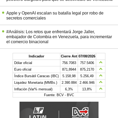
Apple y OpenAI escalan su batalla legal por robo de
secretos comerciales
#Análisis: Los retos que enfrentará Jorge Jaller,
embajador de Colombia en Venezuela, para incrementar
el comercio binacional
Indicador
Cierre Ant
07/08/2026
Dólar oficial
756.7083
757.5406
Euro oficial
871,8944
875,2170
Índice Bursátil Caracas (IBC)
5.158,98
5.256,49
Liquidez Monetaria (MMBs.)
2.390.884
2.466.946
Inflación (Var% mensual)
6,3%
13,8%
Fuente: BCV - BVC