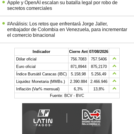
Apple y OpenAI escalan su batalla legal por robo de
secretos comerciales
#Análisis: Los retos que enfrentará Jorge Jaller,
embajador de Colombia en Venezuela, para incrementar
el comercio binacional
Indicador
Cierre Ant
07/08/2026
Dólar oficial
756.7083
757.5406
Euro oficial
871,8944
875,2170
Índice Bursátil Caracas (IBC)
5.158,98
5.256,49
Liquidez Monetaria (MMBs.)
2.390.884
2.466.946
Inflación (Var% mensual)
6,3%
13,8%
Fuente: BCV - BVC