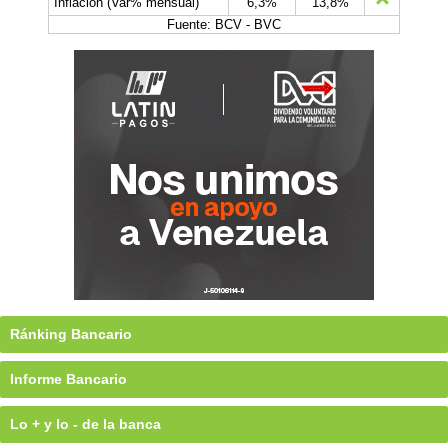
Inflación (Var% mensual)
6,3%
13,8%
Fuente: BCV - BVC
Ránking Bancario
Informe Bancario
Lo + y lo - de la banca