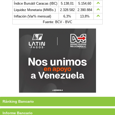
Índice Bursátil Caracas (IBC)
5.138,01
5.154,60
Liquidez Monetaria (MMBs.)
2.328.582
2.390.884
Inflación (Var% mensual)
6,3%
13,8%
Fuente: BCV - BVC
Ránking Bancario
Informe Bancario