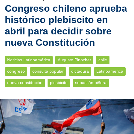
Congreso chileno aprueba
histórico plebiscito en
abril para decidir sobre
nueva Constitución
Noticias Latinoamérica
Augusto Pinochet
chile
congreso
consulta popular
dictadura
Latinoamerica
nueva constitución
plesbicito
sebastián piñera