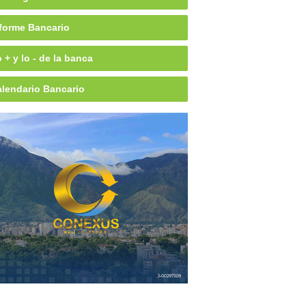
forme Bancario
 + y lo - de la banca
lendario Bancario