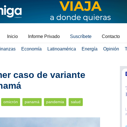
Inicio
Informe Privado
Suscríbete
Contacto
inanzas
Economía
Latinoamérica
Energía
Opinión
T
er caso de variante
anamá
omicrón
panamá
pandemia
salud