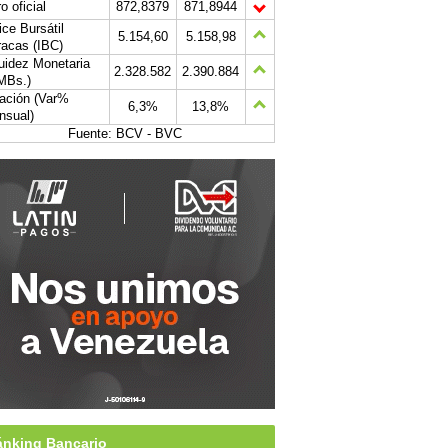
o oficial
872,8379
871,8944
ice Bursátil
5.154,60
5.158,98
acas (IBC)
uidez Monetaria
2.328.582
2.390.884
MBs.)
lación (Var%
6,3%
13,8%
nsual)
Fuente: BCV - BVC
nking Bancario