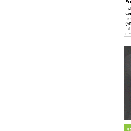
Eur
Índ
Car
Liq
(M
Inf
me
Rá