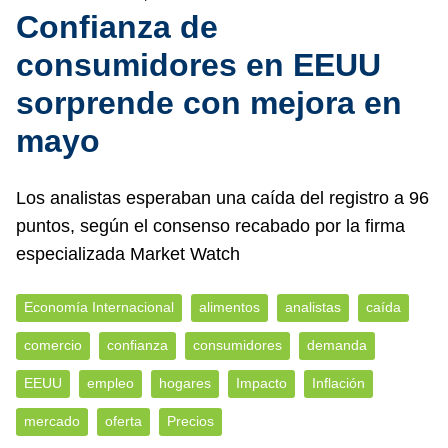
Confianza de
consumidores en EEUU
sorprende con mejora en
mayo
Los analistas esperaban una caída del registro a 96
puntos, según el consenso recabado por la firma
especializada Market Watch
Economía Internacional
alimentos
analistas
caída
comercio
confianza
consumidores
demanda
EEUU
empleo
hogares
Impacto
Inflación
mercado
oferta
Precios