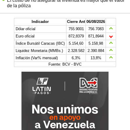
El costo de no asegurar la vivienda es mayor que el valor
de la póliza
Indicador
Cierre Ant
06/08/2026
Dólar oficial
755.9001
756.7083
Euro oficial
872,8379
871,8944
Índice Bursátil Caracas (IBC)
5.154,60
5.158,98
Liquidez Monetaria (MMBs.)
2.328.582
2.390.884
Inflación (Var% mensual)
6,3%
13,8%
Fuente: BCV - BVC