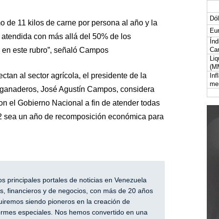
Dól
de 11 kilos de carne por persona al año y la
Eur
 atendida con más allá del 50% de los
Índ
 en este rubro”, señaló Campos
Car
Liq
(M
tan al sector agrícola, el presidente de la
Inf
me
y ganaderos, José Agustín Campos, considera
on el Gobierno Nacional a fin de atender todas
22 sea un año de recomposición económica para
 principales portales de noticias en Venezuela
, financieros y de negocios, con más de 20 años
iremos siendo pioneros en la creación de
nformes especiales. Nos hemos convertido en una