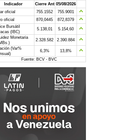
Indicador
Cierre Ant
05/08/2026
ar oficial
755.1552
755.9001
o oficial
870,0445
872,8379
ice Bursátil
5.138,01
5.154,60
acas (IBC)
uidez Monetaria
2.328.582
2.390.884
MBs.)
lación (Var%
6,3%
13,8%
nsual)
Fuente: BCV - BVC