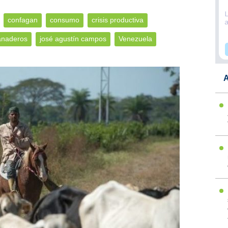
confagan
consumo
crisis productiva
anaderos
josé agustín campos
Venezuela
A