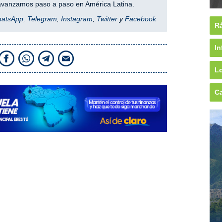
y avanzamos paso a paso en América Latina.
hatsApp
,
Telegram
,
Instagram
,
Twitter
y
Facebook
Rá
In
Lo
Ca