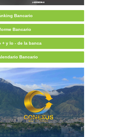
nking Bancario
forme Bancario
 + y lo - de la banca
lendario Bancario