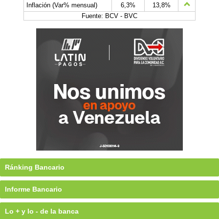
Inflación (Var% mensual)
6,3%
13,8%
Fuente: BCV - BVC
Ránking Bancario
Informe Bancario
Lo + y lo - de la banca