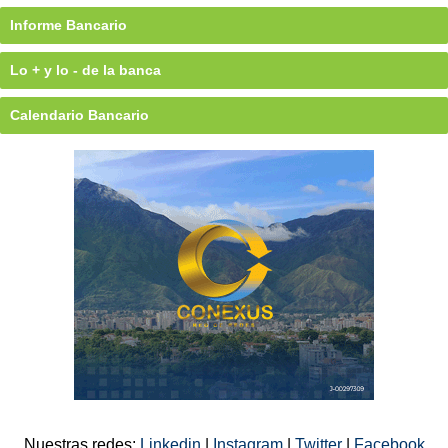
Informe Bancario
Lo + y lo - de la banca
Calendario Bancario
Nuestras redes:
Linkedin
|
Instagram
|
Twitter
|
Facebook