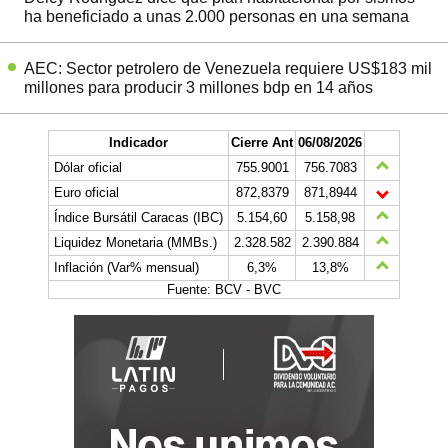
ha beneficiado a unas 2.000 personas en una semana
AEC: Sector petrolero de Venezuela requiere US$183 mil
millones para producir 3 millones bdp en 14 años
Indicador
Cierre Ant
06/08/2026
Dólar oficial
755.9001
756.7083
Euro oficial
872,8379
871,8944
Índice Bursátil Caracas (IBC)
5.154,60
5.158,98
Liquidez Monetaria (MMBs.)
2.328.582
2.390.884
Inflación (Var% mensual)
6,3%
13,8%
Fuente: BCV - BVC