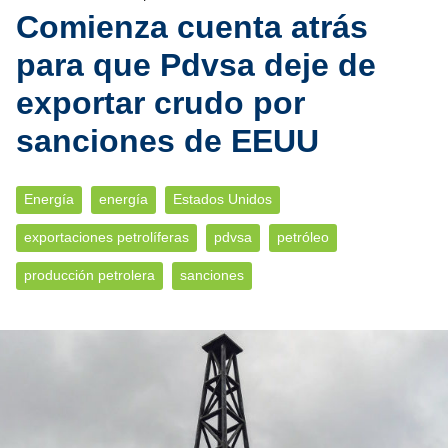
Comienza cuenta atrás
para que Pdvsa deje de
exportar crudo por
sanciones de EEUU
Energía
energía
Estados Unidos
exportaciones petrolíferas
pdvsa
petróleo
producción petrolera
sanciones