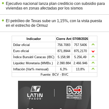
Ejecutivo nacional lanza plan crediticio con subsidio para
viviendas en zonas afectadas por los sismos
El petróleo de Texas sube un 1,15%, con la vista puesta
en el estrecho de Ormuz
Indicador
Cierre Ant
07/08/2026
Dólar oficial
756.7083
757.5406
Euro oficial
871,8944
875,2170
Índice Bursátil Caracas (IBC)
5.158,98
5.256,49
Liquidez Monetaria (MMBs.)
2.390.884
2.466.946
Inflación (Var% mensual)
6,3%
13,8%
Fuente: BCV - BVC