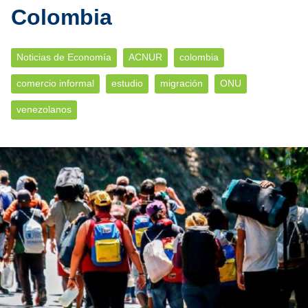
Colombia
Noticias de Economía
ACNUR
colombia
comercio informal
estudio
migración
ONU
venezolanos