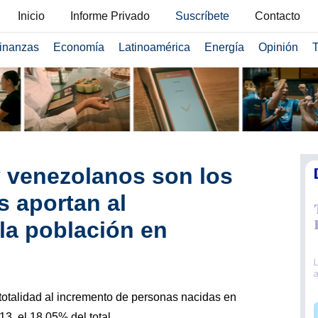
Inicio
Informe Privado
Suscríbete
Contacto
inanzas
Economía
Latinoamérica
Energía
Opinión
T
 venezolanos son los
s aportan al
la población en
totalidad al incremento de personas nacidas en
13, el 18,05% del total.