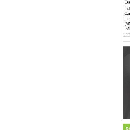
Eur
Índ
Car
Liq
(M
Inf
me
Rá