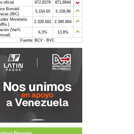
o oficial
872,8379
871,8944
ice Bursátil
5.154,60
5.158,98
acas (IBC)
uidez Monetaria
2.328.582
2.390.884
MBs.)
lación (Var%
6,3%
13,8%
nsual)
Fuente: BCV - BVC
nking Bancario