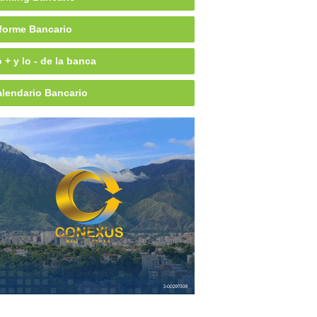
forme Bancario
 + y lo - de la banca
lendario Bancario