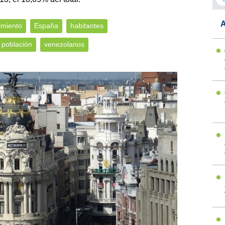
A
imiento
España
habitantes
población
venezolanos