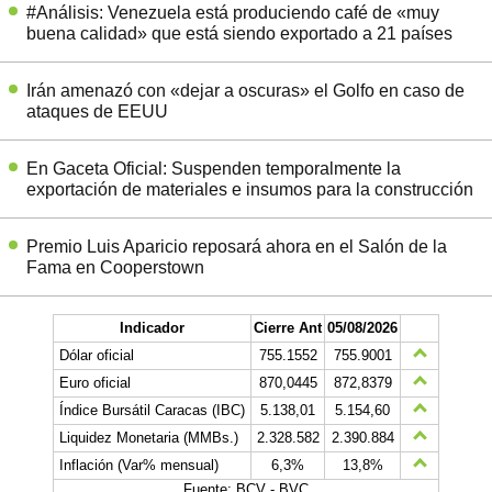
#Análisis: Venezuela está produciendo café de «muy
buena calidad» que está siendo exportado a 21 países
Irán amenazó con «dejar a oscuras» el Golfo en caso de
ataques de EEUU
En Gaceta Oficial: Suspenden temporalmente la
exportación de materiales e insumos para la construcción
Premio Luis Aparicio reposará ahora en el Salón de la
Fama en Cooperstown
Indicador
Cierre Ant
05/08/2026
Dólar oficial
755.1552
755.9001
Euro oficial
870,0445
872,8379
Índice Bursátil Caracas (IBC)
5.138,01
5.154,60
Liquidez Monetaria (MMBs.)
2.328.582
2.390.884
Inflación (Var% mensual)
6,3%
13,8%
Fuente: BCV - BVC