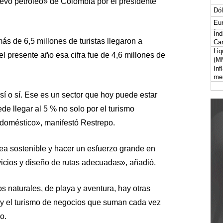
evo petróleo» de Colombia por el presidente
Dól
Eur
Índ
ás de 6,5 millones de turistas llegaron a
Car
Liq
el presente año esa cifra fue de 4,6 millones de
(M
Inf
me
sí o sí. Ese es un sector que hoy puede estar
de llegar al 5 % no solo por el turismo
o doméstico», manifestó Restrepo.
sea sostenible y hacer un esfuerzo grande en
vicios y diseño de rutas adecuadas», añadió.
s naturales, de playa y aventura, hay otras
s y el turismo de negocios que suman cada vez
o.