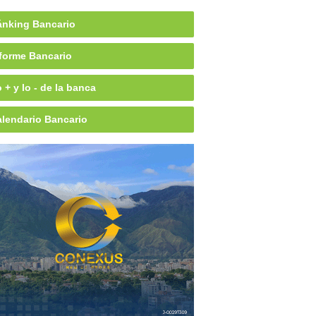
nking Bancario
forme Bancario
 + y lo - de la banca
lendario Bancario