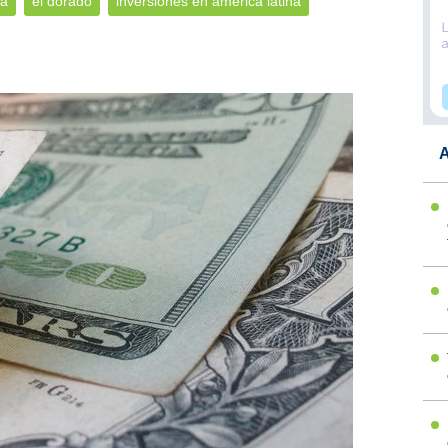
ia
el dorado
inversiones en américa latina
A