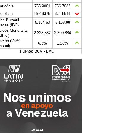
ar oficial
755.9001
756.7083
o oficial
872,8379
871,8944
ice Bursátil
5.154,60
5.158,98
acas (IBC)
uidez Monetaria
2.328.582
2.390.884
MBs.)
lación (Var%
6,3%
13,8%
nsual)
Fuente: BCV - BVC