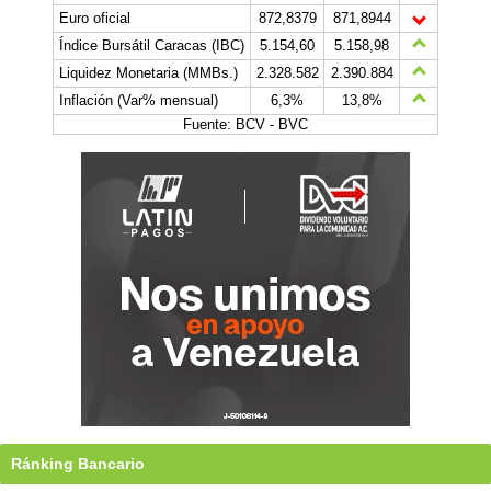
Euro oficial
872,8379
871,8944
Índice Bursátil Caracas (IBC)
5.154,60
5.158,98
Liquidez Monetaria (MMBs.)
2.328.582
2.390.884
Inflación (Var% mensual)
6,3%
13,8%
Fuente: BCV - BVC
Ránking Bancario