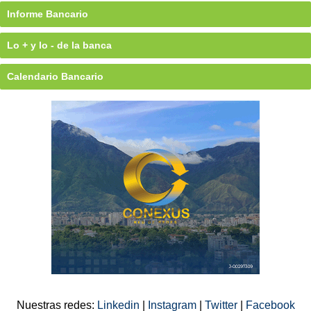
Informe Bancario
Lo + y lo - de la banca
Calendario Bancario
Nuestras redes:
Linkedin
|
Instagram
|
Twitter
|
Facebook