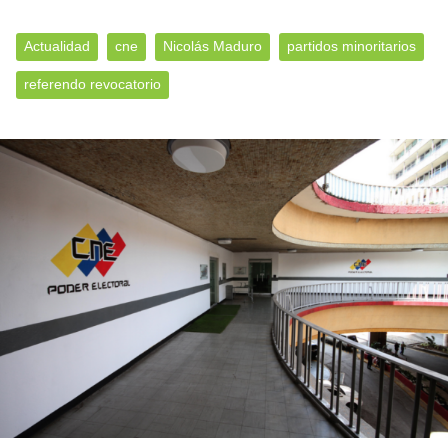
Actualidad
cne
Nicolás Maduro
partidos minoritarios
referendo revocatorio