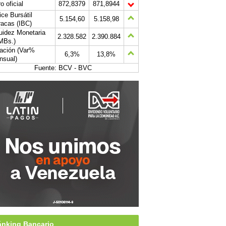
o oficial
872,8379
871,8944
ice Bursátil
5.154,60
5.158,98
acas (IBC)
uidez Monetaria
2.328.582
2.390.884
MBs.)
lación (Var%
6,3%
13,8%
nsual)
Fuente: BCV - BVC
nking Bancario