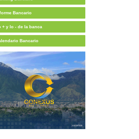
forme Bancario
 + y lo - de la banca
lendario Bancario