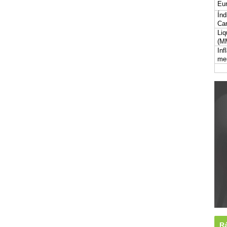
Eur
Índ
Car
Liq
(M
Inf
me
Rá