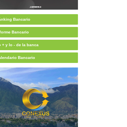
nking Bancario
forme Bancario
 + y lo - de la banca
lendario Bancario