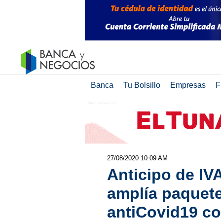
Banca
Tu Bolsillo
Empresas
F
27/08/2020 10:09 AM
Anticipo de IV
amplía paquet
antiCovid19 c