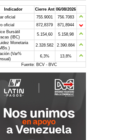
Indicador
Cierre Ant
06/08/2026
ar oficial
755.9001
756.7083
o oficial
872,8379
871,8944
ice Bursátil
5.154,60
5.158,98
acas (IBC)
uidez Monetaria
2.328.582
2.390.884
MBs.)
lación (Var%
6,3%
13,8%
nsual)
Fuente: BCV - BVC