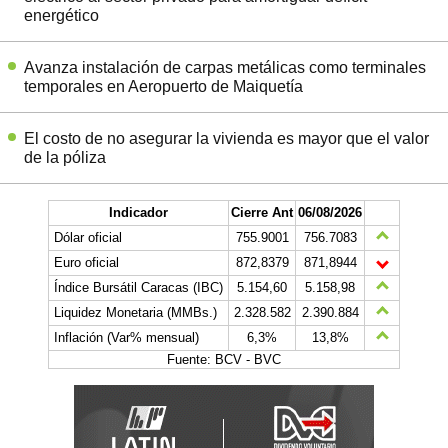
energético
Avanza instalación de carpas metálicas como terminales
temporales en Aeropuerto de Maiquetía
El costo de no asegurar la vivienda es mayor que el valor
de la póliza
Indicador
Cierre Ant
06/08/2026
Dólar oficial
755.9001
756.7083
Euro oficial
872,8379
871,8944
Índice Bursátil Caracas (IBC)
5.154,60
5.158,98
Liquidez Monetaria (MMBs.)
2.328.582
2.390.884
Inflación (Var% mensual)
6,3%
13,8%
Fuente: BCV - BVC