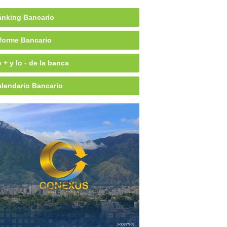
nking Bancario
forme Bancario
 + y lo - de la banca
lendario Bancario