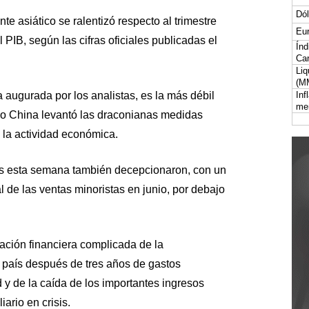
Dól
nte asiático se ralentizó respecto al trimestre
Eur
l PIB, según las cifras oficiales publicadas el
Índ
Car
Liq
(M
a augurada por los analistas, es la más débil
Inf
me
do China levantó las draconianas medidas
 la actividad económica.
s esta semana también decepcionaron, con un
 de las ventas minoristas en junio, por debajo
uación financiera complicada de la
l país después de tres años de gastos
d y de la caída de los importantes ingresos
ario en crisis.