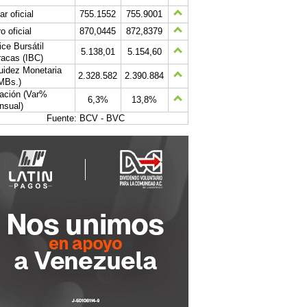
ar oficial
755.1552
755.9001
o oficial
870,0445
872,8379
ice Bursátil
5.138,01
5.154,60
acas (IBC)
uidez Monetaria
2.328.582
2.390.884
MBs.)
lación (Var%
6,3%
13,8%
nsual)
Fuente: BCV - BVC