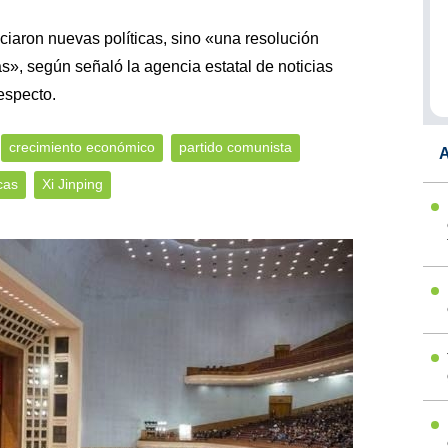
ciaron nuevas políticas, sino «una resolución
s», según señaló la agencia estatal de noticias
especto.
crecimiento económico
partido comunista
A
cas
Xi Jinping