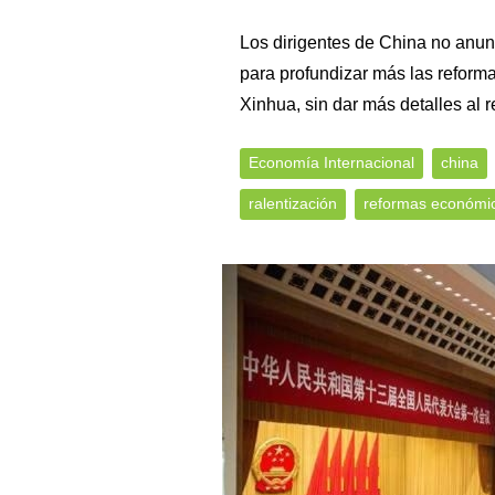
Los dirigentes de China no anun
para profundizar más las reforma
Xinhua, sin dar más detalles al r
Economía Internacional
china
ralentización
reformas económi