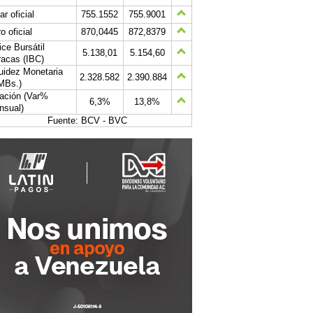
ar oficial
755.1552
755.9001
o oficial
870,0445
872,8379
ice Bursátil
5.138,01
5.154,60
acas (IBC)
uidez Monetaria
2.328.582
2.390.884
MBs.)
lación (Var%
6,3%
13,8%
nsual)
Fuente: BCV - BVC