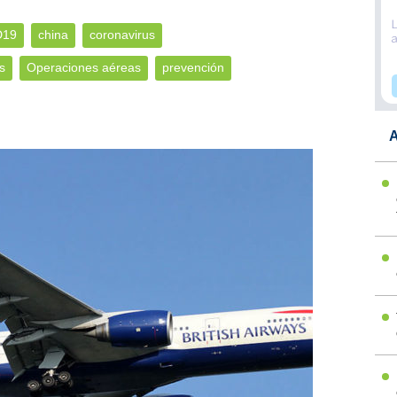
D19
china
coronavirus
s
Operaciones aéreas
prevención
A