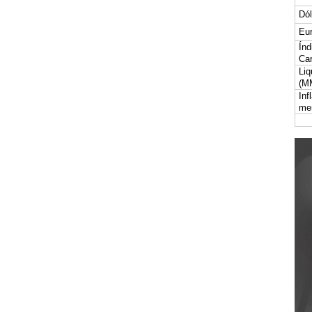
Dól
Eur
Índ
Car
Liq
(M
Inf
me