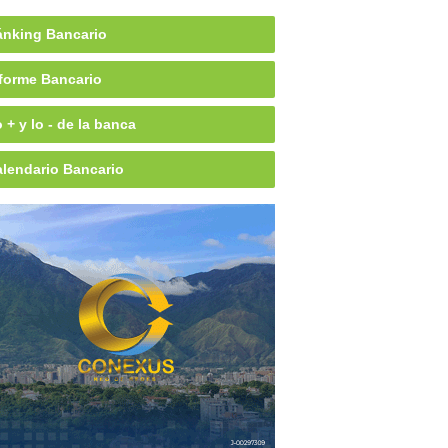
nking Bancario
forme Bancario
 + y lo - de la banca
lendario Bancario