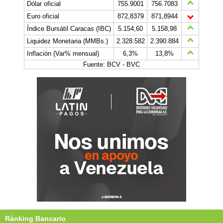
Dólar oficial
755.9001
756.7083
Euro oficial
872,8379
871,8944
Índice Bursátil Caracas (IBC)
5.154,60
5.158,98
Liquidez Monetaria (MMBs.)
2.328.582
2.390.884
Inflación (Var% mensual)
6,3%
13,8%
Fuente: BCV - BVC
Ránking Bancario