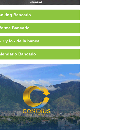
nking Bancario
forme Bancario
 + y lo - de la banca
lendario Bancario