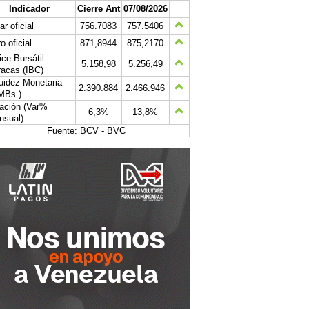
Indicador
Cierre Ant
07/08/2026
ar oficial
756.7083
757.5406
o oficial
871,8944
875,2170
ice Bursátil
5.158,98
5.256,49
acas (IBC)
uidez Monetaria
2.390.884
2.466.946
MBs.)
lación (Var%
6,3%
13,8%
nsual)
Fuente: BCV - BVC