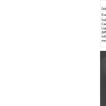
Dól
Eur
Índ
Car
Liq
(M
Inf
me