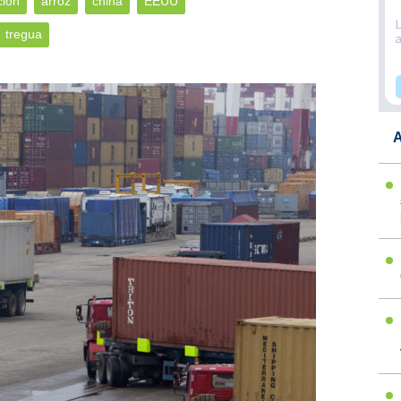
ción
arroz
china
EEUU
tregua
A