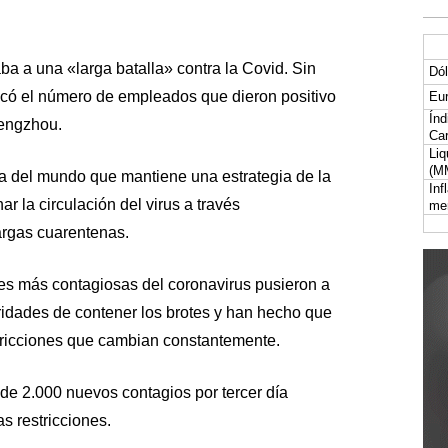
a a una «larga batalla» contra la Covid. Sin
Dól
có el número de empleados que dieron positivo
Eur
Índ
hengzhou.
Car
Liq
(M
a del mundo que mantiene una estrategia de la
Inf
ar la circulación del virus a través
me
argas cuarentenas.
es más contagiosas del coronavirus pusieron a
ridades de contener los brotes y han hecho que
stricciones que cambian constantemente.
de 2.000 nuevos contagios por tercer día
s restricciones.