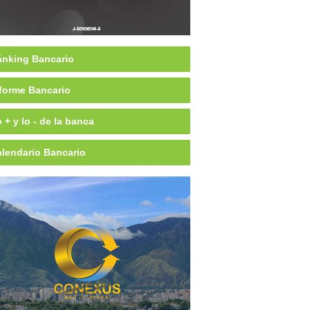
nking Bancario
forme Bancario
 + y lo - de la banca
lendario Bancario