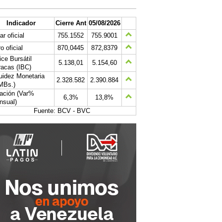
Indicador
Cierre Ant
05/08/2026
ar oficial
755.1552
755.9001
o oficial
870,0445
872,8379
ice Bursátil
5.138,01
5.154,60
acas (IBC)
uidez Monetaria
2.328.582
2.390.884
MBs.)
lación (Var%
6,3%
13,8%
nsual)
Fuente: BCV - BVC