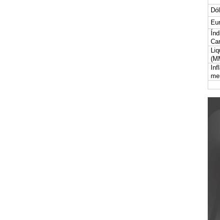
Dól
Eur
Índ
Car
Liq
(M
Inf
me