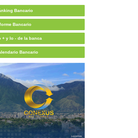
nking Bancario
forme Bancario
 + y lo - de la banca
lendario Bancario