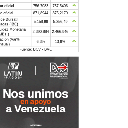
ar oficial
756.7083
757.5406
o oficial
871,8944
875,2170
ice Bursátil
5.158,98
5.256,49
acas (IBC)
uidez Monetaria
2.390.884
2.466.946
MBs.)
lación (Var%
6,3%
13,8%
nsual)
Fuente: BCV - BVC