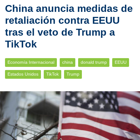
China anuncia medidas de
retaliación contra EEUU
tras el veto de Trump a
TikTok
Economía Internacional
china
donald trump
EEUU
Estados Unidos
TikTok
Trump