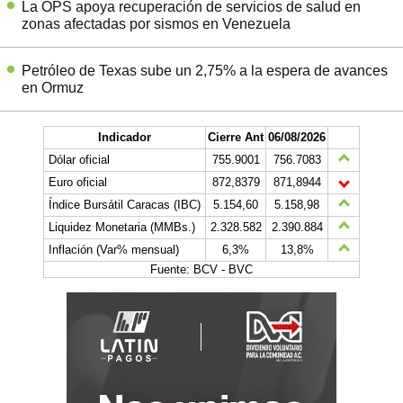
La OPS apoya recuperación de servicios de salud en
zonas afectadas por sismos en Venezuela
Petróleo de Texas sube un 2,75% a la espera de avances
en Ormuz
Indicador
Cierre Ant
06/08/2026
Dólar oficial
755.9001
756.7083
Euro oficial
872,8379
871,8944
Índice Bursátil Caracas (IBC)
5.154,60
5.158,98
Liquidez Monetaria (MMBs.)
2.328.582
2.390.884
Inflación (Var% mensual)
6,3%
13,8%
Fuente: BCV - BVC